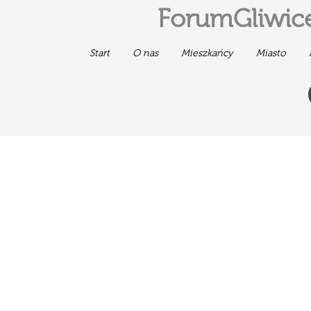
ForumGliwice
Start
O nas
Mieszkańcy
Miasto