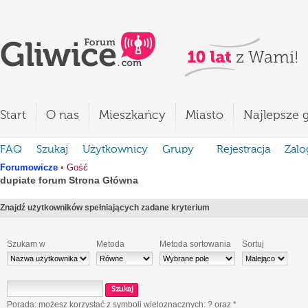
Start
O nas
Mieszkańcy
Miasto
Najlepsze g
FAQ
Szukaj
Użytkownicy
Grupy
Rejestracja
Zalo
Forumowicze
•
Gość
dupiate forum Strona Główna
Znajdź użytkowników spełniających zadane kryterium
Szukam w
Metoda
Metoda sortowania
Sortuj
Porada: możesz korzystać z symboli wieloznacznych:
?
oraz
*