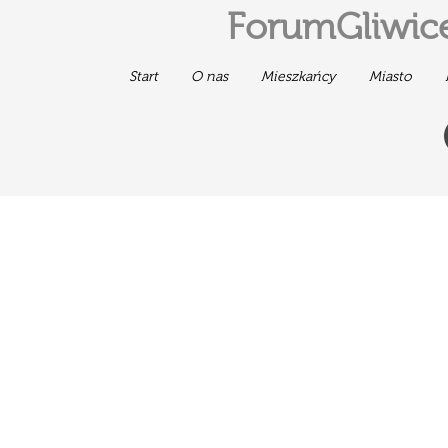
ForumGliwice
Start
O nas
Mieszkańcy
Miasto