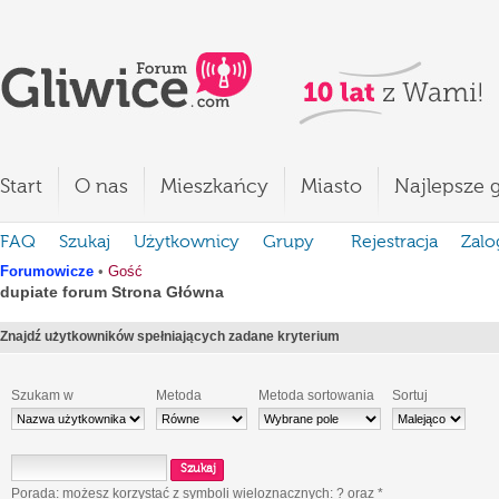
Start
O nas
Mieszkańcy
Miasto
Najlepsze g
FAQ
Szukaj
Użytkownicy
Grupy
Rejestracja
Zalo
Forumowicze
•
Gość
dupiate forum Strona Główna
Znajdź użytkowników spełniających zadane kryterium
Szukam w
Metoda
Metoda sortowania
Sortuj
Porada: możesz korzystać z symboli wieloznacznych:
?
oraz
*