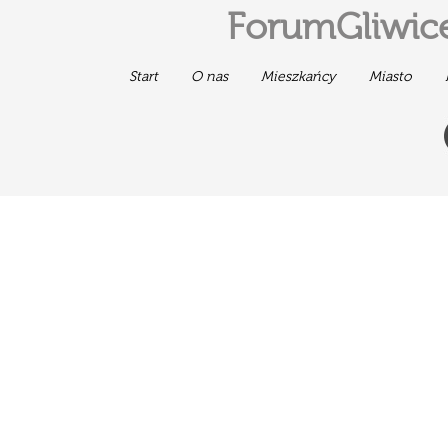
ForumGliwice
Start
O nas
Mieszkańcy
Miasto