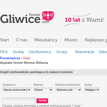
Start
O nas
Mieszkańcy
Miasto
Najlepsze g
FAQ
Szukaj
Użytkownicy
Grupy
Rejestracja
Zalo
Forumowicze
•
Gość
dupiate forum Strona Główna
Znajdź użytkowników spełniających zadane kryterium
Szukam w
Metoda
Metoda sortowania
Sortuj
Porada: możesz korzystać z symboli wieloznacznych:
?
oraz
*