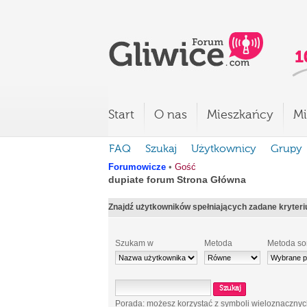
Start
O nas
Mieszkańcy
Mi
FAQ
Szukaj
Użytkownicy
Grupy
Forumowicze
•
Gość
dupiate forum Strona Główna
Znajdź użytkowników spełniających zadane kryter
Szukam w
Metoda
Metoda so
Porada: możesz korzystać z symboli wieloznaczny