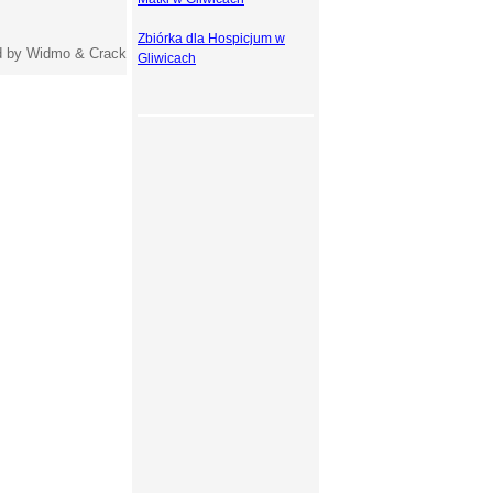
Zbiórka dla Hospicjum w
 by Widmo & Crack
Gliwicach