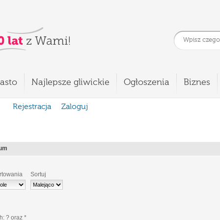
asto
Najlepsze gliwickie
Ogłoszenia
Biznes
Rejestracja
Zaloguj
ium
rtowania
Sortuj
ch:
?
oraz
*