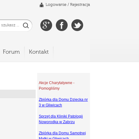
Logowanie
/
Rejestracja
Forum
Kontakt
Akcje Charytatywne -
Pomogliśmy
Zbiórka dla Domu Dziecka nr
3 w Gliwicach
Sprzęt dla Kliniki Patologii
Noworodka w Zabrzu
Zbiórka dla Domu Samotnej
Matki w Gliwicach