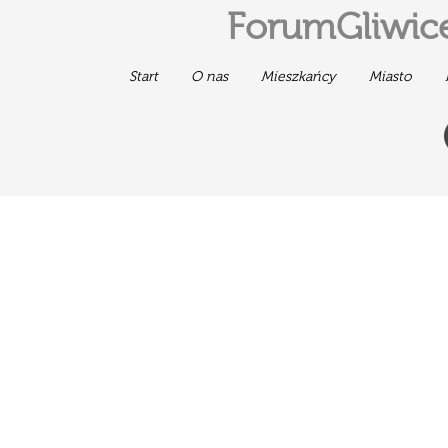
ForumGliwice
Start
O nas
Mieszkańcy
Miasto