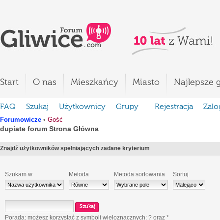
Start
O nas
Mieszkańcy
Miasto
Najlepsze g
FAQ
Szukaj
Użytkownicy
Grupy
Rejestracja
Zalo
Forumowicze
•
Gość
dupiate forum Strona Główna
Znajdź użytkowników spełniających zadane kryterium
Szukam w
Metoda
Metoda sortowania
Sortuj
Porada: możesz korzystać z symboli wieloznacznych:
?
oraz
*