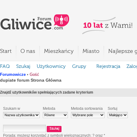
Start
O nas
Mieszkańcy
Miasto
Najlepsze g
FAQ
Szukaj
Użytkownicy
Grupy
Rejestracja
Zalo
Forumowicze
•
Gość
dupiate forum Strona Główna
Znajdź użytkowników spełniających zadane kryterium
Szukam w
Metoda
Metoda sortowania
Sortuj
Porada: możesz korzystać z symboli wieloznacznych:
?
oraz
*