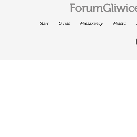
ForumGliwice
Start
O nas
Mieszkańcy
Miasto