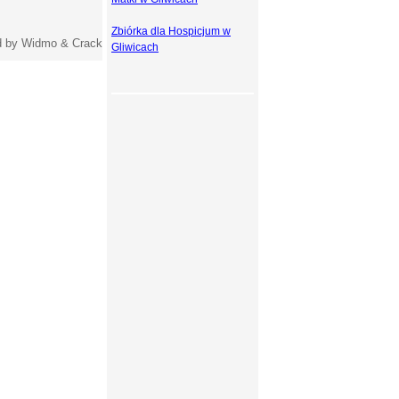
Zbiórka dla Hospicjum w
 by Widmo & Crack
Gliwicach