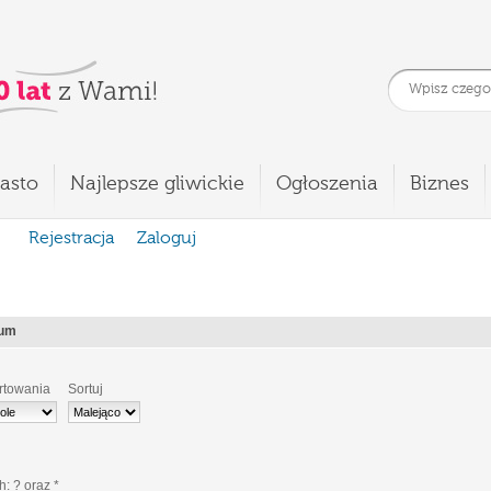
asto
Najlepsze gliwickie
Ogłoszenia
Biznes
Rejestracja
Zaloguj
ium
rtowania
Sortuj
ch:
?
oraz
*