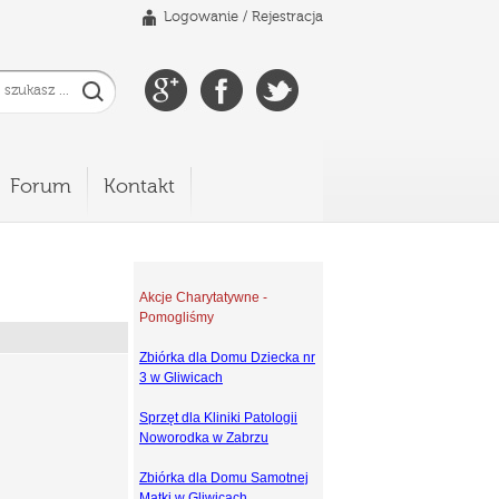
Logowanie
/
Rejestracja
Forum
Kontakt
Akcje Charytatywne -
Pomogliśmy
Zbiórka dla Domu Dziecka nr
3 w Gliwicach
Sprzęt dla Kliniki Patologii
Noworodka w Zabrzu
Zbiórka dla Domu Samotnej
Matki w Gliwicach