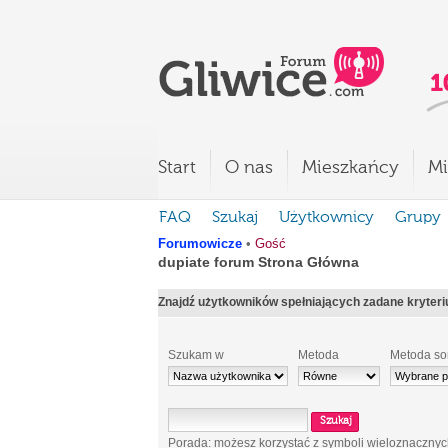
Start
O nas
Mieszkańcy
Mi
FAQ
Szukaj
Użytkownicy
Grupy
Forumowicze
•
Gość
dupiate forum Strona Główna
Znajdź użytkowników spełniających zadane kryter
Szukam w
Metoda
Metoda so
Porada: możesz korzystać z symboli wieloznaczny