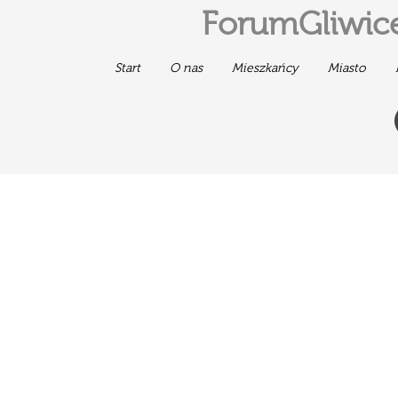
ForumGliwice
Start
O nas
Mieszkańcy
Miasto