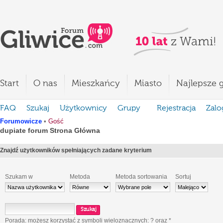
Start
O nas
Mieszkańcy
Miasto
Najlepsze g
FAQ
Szukaj
Użytkownicy
Grupy
Rejestracja
Zalo
Forumowicze
•
Gość
dupiate forum Strona Główna
Znajdź użytkowników spełniających zadane kryterium
Szukam w
Metoda
Metoda sortowania
Sortuj
Porada: możesz korzystać z symboli wieloznacznych:
?
oraz
*