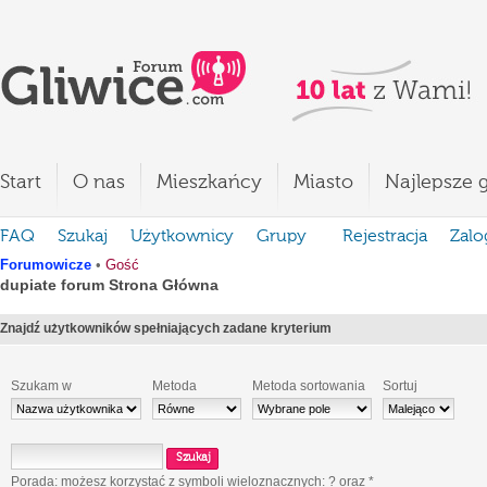
Start
O nas
Mieszkańcy
Miasto
Najlepsze g
FAQ
Szukaj
Użytkownicy
Grupy
Rejestracja
Zalo
Forumowicze
•
Gość
dupiate forum Strona Główna
Znajdź użytkowników spełniających zadane kryterium
Szukam w
Metoda
Metoda sortowania
Sortuj
Porada: możesz korzystać z symboli wieloznacznych:
?
oraz
*