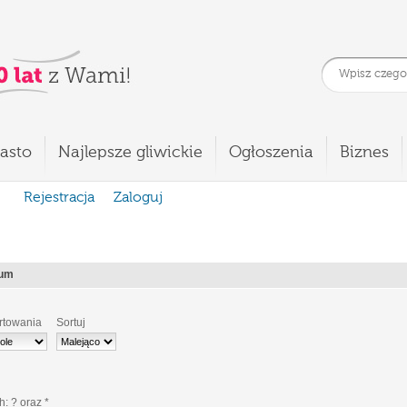
asto
Najlepsze gliwickie
Ogłoszenia
Biznes
Rejestracja
Zaloguj
ium
rtowania
Sortuj
ch:
?
oraz
*