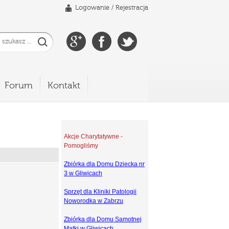
Logowanie
/
Rejestracja
Forum
Kontakt
Akcje Charytatywne -
Pomogliśmy
Zbiórka dla Domu Dziecka nr
3 w Gliwicach
Sprzęt dla Kliniki Patologii
Noworodka w Zabrzu
Zbiórka dla Domu Samotnej
Matki w Gliwicach