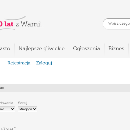
asto
Najlepsze gliwickie
Ogłoszenia
Biznes
Rejestracja
Zaloguj
ium
rtowania
Sortuj
ch:
?
oraz
*