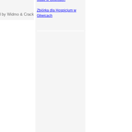
Zbiórka dla Hospicjum w
 by Widmo & Crack
Gliwicach