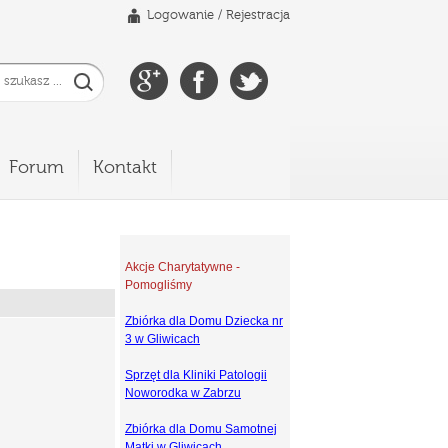
Logowanie
/
Rejestracja
Forum
Kontakt
Akcje Charytatywne -
Pomogliśmy
Zbiórka dla Domu Dziecka nr
3 w Gliwicach
Sprzęt dla Kliniki Patologii
Noworodka w Zabrzu
Zbiórka dla Domu Samotnej
Matki w Gliwicach