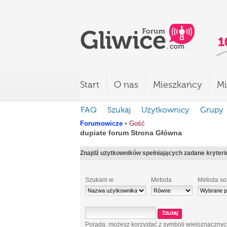
Start
O nas
Mieszkańcy
Mi
FAQ
Szukaj
Użytkownicy
Grupy
Forumowicze
•
Gość
dupiate forum Strona Główna
Znajdź użytkowników spełniających zadane kryter
Szukam w
Metoda
Metoda so
Porada: możesz korzystać z symboli wieloznaczny