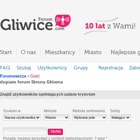
Start
O nas
Mieszkańcy
Miasto
Najlepsze g
FAQ
Szukaj
Użytkownicy
Grupy
Rejestracja
Zalo
Forumowicze
•
Gość
dupiate forum Strona Główna
Znajdź użytkowników spełniających zadane kryterium
Szukam w
Metoda
Metoda sortowania
Sortuj
Porada: możesz korzystać z symboli wieloznacznych:
?
oraz
*