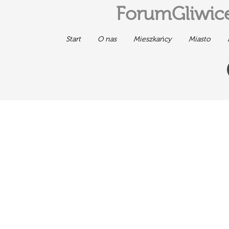
ForumGliwice
Start
O nas
Mieszkańcy
Miasto