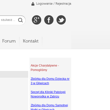
Logowanie
/
Rejestracja
Forum
Kontakt
Akcje Charytatywne -
Pomogliśmy
Zbiórka dla Domu Dziecka nr
3 w Gliwicach
Sprzęt dla Kliniki Patologii
Noworodka w Zabrzu
Zbiórka dla Domu Samotnej
Matki w Gliwicach