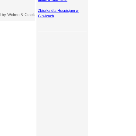
Zbiórka dla Hospicjum w
 by Widmo & Crack
Gliwicach