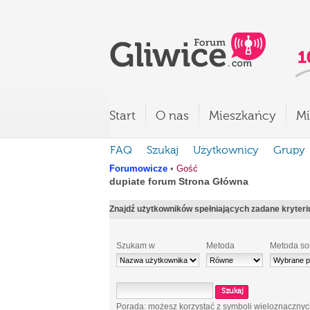
Start
O nas
Mieszkańcy
Mi
FAQ
Szukaj
Użytkownicy
Grupy
Forumowicze
•
Gość
dupiate forum Strona Główna
Znajdź użytkowników spełniających zadane kryter
Szukam w
Metoda
Metoda so
Porada: możesz korzystać z symboli wieloznaczny