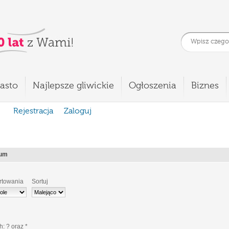
asto
Najlepsze gliwickie
Ogłoszenia
Biznes
Rejestracja
Zaloguj
ium
rtowania
Sortuj
ch:
?
oraz
*