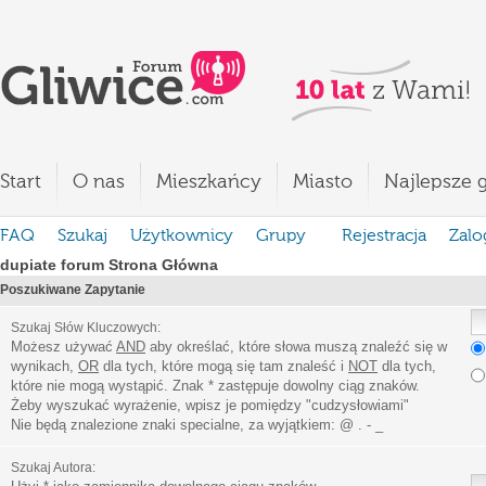
Start
O nas
Mieszkańcy
Miasto
Najlepsze g
FAQ
Szukaj
Użytkownicy
Grupy
Rejestracja
Zalo
dupiate forum Strona Główna
Poszukiwane Zapytanie
Szukaj Słów Kluczowych:
Możesz używać
AND
aby określać, które słowa muszą znaleźć się w
wynikach,
OR
dla tych, które mogą się tam znaleść i
NOT
dla tych,
które nie mogą wystąpić. Znak * zastępuje dowolny ciąg znaków.
Żeby wyszukać wyrażenie, wpisz je pomiędzy
"
cudzysłowiami
"
Nie będą znalezione znaki specialne, za wyjątkiem:
@ . - _
Szukaj Autora: