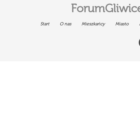
ForumGliwice
Start
O nas
Mieszkańcy
Miasto