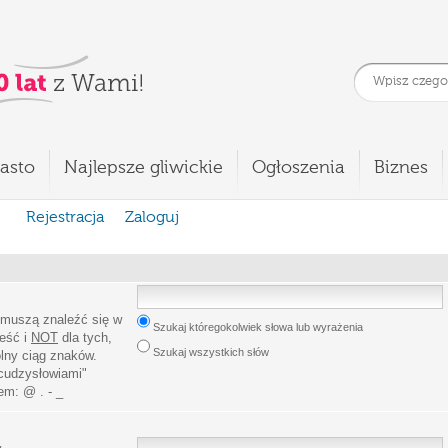
asto
Najlepsze gliwickie
Ogłoszenia
Biznes
Rejestracja
Zaloguj
 muszą znaleźć się w
Szukaj któregokolwiek słowa lub wyrażenia
leść i
NOT
dla tych,
Szukaj wszystkich słów
lny ciąg znaków.
cudzysłowiami
"
iem:
@ . - _