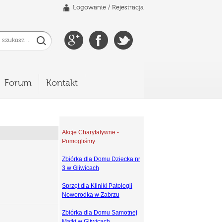
Logowanie
/
Rejestracja
Forum
Kontakt
Akcje Charytatywne -
Pomogliśmy
Zbiórka dla Domu Dziecka nr
3 w Gliwicach
Sprzęt dla Kliniki Patologii
Noworodka w Zabrzu
Zbiórka dla Domu Samotnej
Matki w Gliwicach