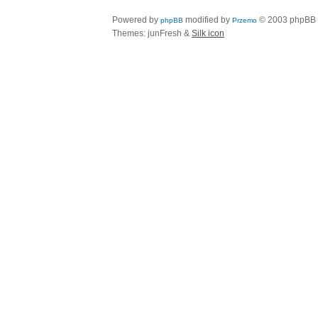
Powered by
modified by
© 2003 phpBB
phpBB
Przemo
Themes: junFresh &
Silk icon