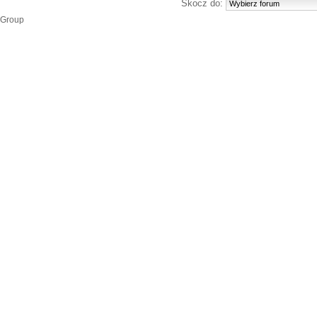
Skocz do:
 Group