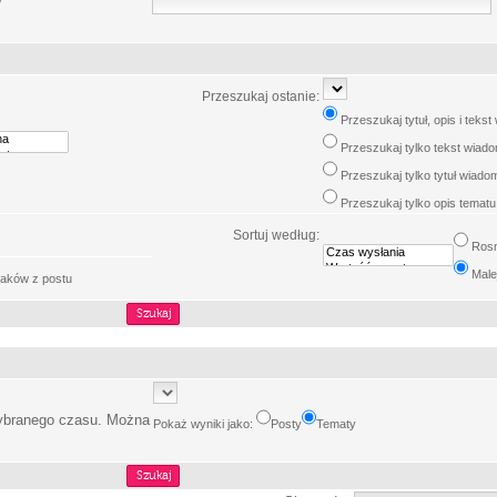
w
Przeszukaj ostanie:
Przeszukaj tytuł, opis i teks
Przeszukaj tylko tekst wiad
Przeszukaj tylko tytuł wiado
Przeszukaj tylko opis tematu
Sortuj według:
Ros
Male
aków z postu
wybranego czasu. Można
Pokaż wyniki jako:
Posty
Tematy