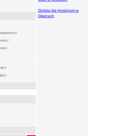
Zbiórka dla Hospicjum w
Gliwicach
t wiadomości
omości
mości
nąco
jąco