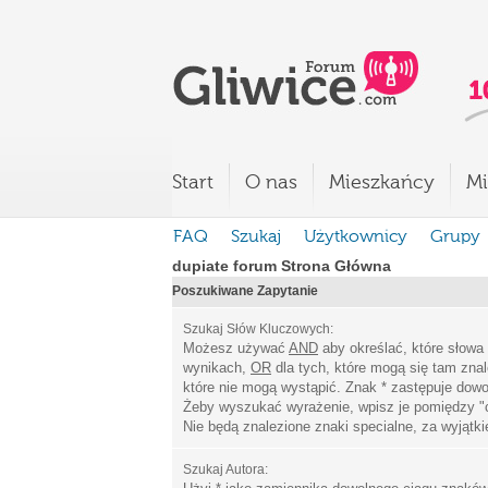
Start
O nas
Mieszkańcy
Mi
FAQ
Szukaj
Użytkownicy
Grupy
dupiate forum Strona Główna
Poszukiwane Zapytanie
Szukaj Słów Kluczowych:
Możesz używać
AND
aby określać, które słowa
wynikach,
OR
dla tych, które mogą się tam zna
które nie mogą wystąpić. Znak * zastępuje dowo
Żeby wyszukać wyrażenie, wpisz je pomiędzy
"
Nie będą znalezione znaki specialne, za wyjątk
Szukaj Autora: