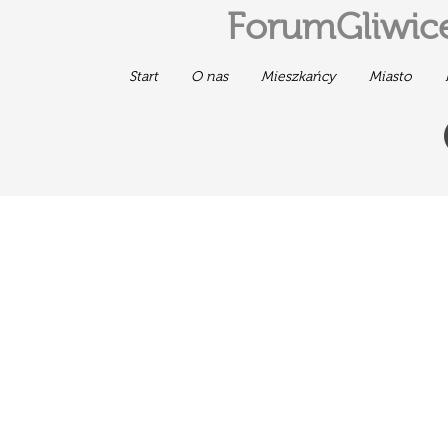
ForumGliwice
Start
O nas
Mieszkańcy
Miasto