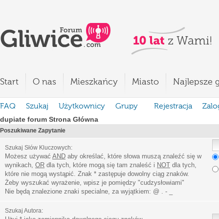
Start
O nas
Mieszkańcy
Miasto
Najlepsze g
FAQ
Szukaj
Użytkownicy
Grupy
Rejestracja
Zalo
dupiate forum Strona Główna
Poszukiwane Zapytanie
Szukaj Słów Kluczowych:
Możesz używać
AND
aby określać, które słowa muszą znaleźć się w
wynikach,
OR
dla tych, które mogą się tam znaleść i
NOT
dla tych,
które nie mogą wystąpić. Znak * zastępuje dowolny ciąg znaków.
Żeby wyszukać wyrażenie, wpisz je pomiędzy
"
cudzysłowiami
"
Nie będą znalezione znaki specialne, za wyjątkiem:
@ . - _
Szukaj Autora: