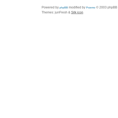
Powered by
modified by
© 2003 phpBB
phpBB
Przemo
Themes: junFresh &
Silk icon