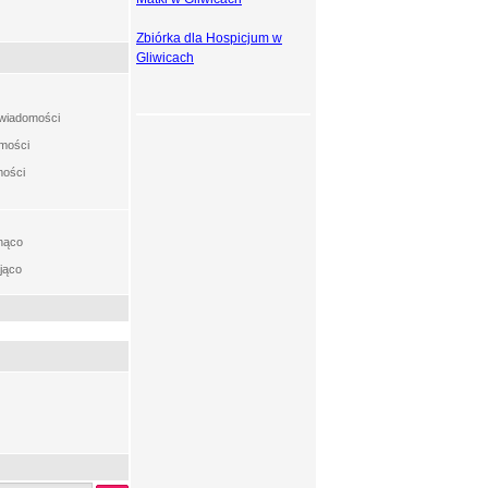
Zbiórka dla Hospicjum w
Gliwicach
t wiadomości
omości
mości
nąco
jąco