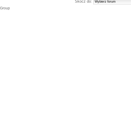
Skocz do:
 Group