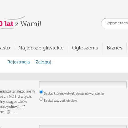
asto
Najlepsze gliwickie
Ogłoszenia
Biznes
Rejestracja
Zaloguj
 muszą znaleźć się w
Szukaj któregokolwiek słowa lub wyrażenia
leść i
NOT
dla tych,
Szukaj wszystkich słów
lny ciąg znaków.
cudzysłowiami
"
iem:
@ . - _