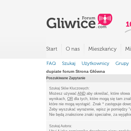
Start
O nas
Mieszkańcy
Mi
FAQ
Szukaj
Użytkownicy
Grupy
dupiate forum Strona Główna
Poszukiwane Zapytanie
Szukaj Słów Kluczowych:
Możesz używać
AND
aby określać, które słowa
wynikach,
OR
dla tych, które mogą się tam zna
które nie mogą wystąpić. Znak * zastępuje dowo
Żeby wyszukać wyrażenie, wpisz je pomiędzy
"
Nie będą znalezione znaki specialne, za wyjątk
Szukaj Autora: