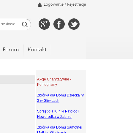
Logowanie
/
Rejestracja
Forum
Kontakt
Akcje Charytatywne -
Pomogliśmy
Zbiórka dla Domu Dziecka nr
3 w Gliwicach
Sprzęt dla Kliniki Patologii
Noworodka w Zabrzu
Zbiórka dla Domu Samotnej
Matki w Gliwicach