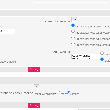
w
Przeszukaj ostanie:
Przeszukaj tytuł, opis i teks
Przeszukaj tylko tekst wiad
Przeszukaj tylko tytuł wiado
Przeszukaj tylko opis tematu
Sortuj według:
Ros
Male
aków z postu
wybranego czasu. Można
Pokaż wyniki jako:
Posty
Tematy