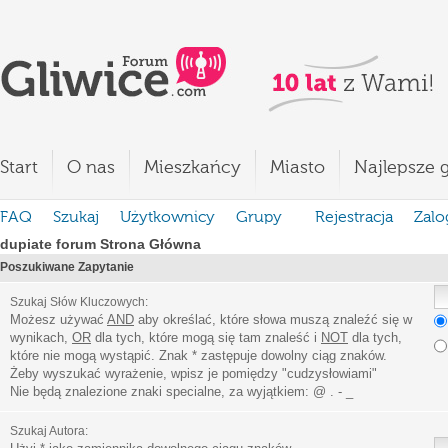
Start
O nas
Mieszkańcy
Miasto
Najlepsze g
FAQ
Szukaj
Użytkownicy
Grupy
Rejestracja
Zalo
dupiate forum Strona Główna
Poszukiwane Zapytanie
Szukaj Słów Kluczowych:
Możesz używać
AND
aby określać, które słowa muszą znaleźć się w
wynikach,
OR
dla tych, które mogą się tam znaleść i
NOT
dla tych,
które nie mogą wystąpić. Znak * zastępuje dowolny ciąg znaków.
Żeby wyszukać wyrażenie, wpisz je pomiędzy
"
cudzysłowiami
"
Nie będą znalezione znaki specialne, za wyjątkiem:
@ . - _
Szukaj Autora: