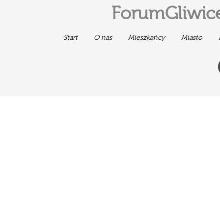
ForumGliwice
Start
O nas
Mieszkańcy
Miasto