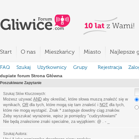
Start
O nas
Mieszkańcy
Miasto
Najlepsze g
FAQ
Szukaj
Użytkownicy
Grupy
Rejestracja
Zalo
dupiate forum Strona Główna
Poszukiwane Zapytanie
Szukaj Słów Kluczowych:
Możesz używać
AND
aby określać, które słowa muszą znaleźć się w
wynikach,
OR
dla tych, które mogą się tam znaleść i
NOT
dla tych,
które nie mogą wystąpić. Znak * zastępuje dowolny ciąg znaków.
Żeby wyszukać wyrażenie, wpisz je pomiędzy
"
cudzysłowiami
"
Nie będą znalezione znaki specialne, za wyjątkiem:
@ . - _
Szukaj Autora: