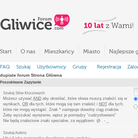
Start
O nas
Mieszkańcy
Miasto
Najlepsze g
FAQ
Szukaj
Użytkownicy
Grupy
Rejestracja
Zalo
dupiate forum Strona Główna
Poszukiwane Zapytanie
Szukaj Słów Kluczowych:
Możesz używać
AND
aby określać, które słowa muszą znaleźć się w
wynikach,
OR
dla tych, które mogą się tam znaleść i
NOT
dla tych,
które nie mogą wystąpić. Znak * zastępuje dowolny ciąg znaków.
Żeby wyszukać wyrażenie, wpisz je pomiędzy
"
cudzysłowiami
"
Nie będą znalezione znaki specialne, za wyjątkiem:
@ . - _
Szukaj Autora: