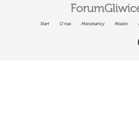
ForumGliwice
Start
O nas
Mieszkańcy
Miasto