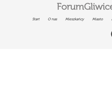
ForumGliwice
Start
O nas
Mieszkańcy
Miasto