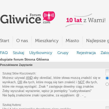
Start
O nas
Mieszkańcy
Miasto
Najlepsze g
FAQ
Szukaj
Użytkownicy
Grupy
Rejestracja
Zalo
dupiate forum Strona Główna
Poszukiwane Zapytanie
Szukaj Słów Kluczowych:
Możesz używać
AND
aby określać, które słowa muszą znaleźć się w
wynikach,
OR
dla tych, które mogą się tam znaleść i
NOT
dla tych,
które nie mogą wystąpić. Znak * zastępuje dowolny ciąg znaków.
Żeby wyszukać wyrażenie, wpisz je pomiędzy
"
cudzysłowiami
"
Nie będą znalezione znaki specialne, za wyjątkiem:
@ . - _
Szukaj Autora: