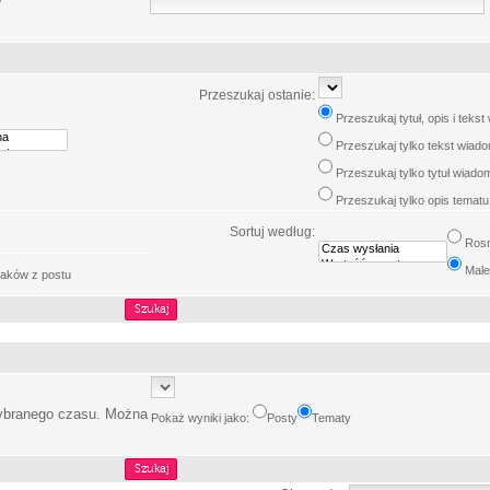
w
Przeszukaj ostanie:
Przeszukaj tytuł, opis i teks
Przeszukaj tylko tekst wiad
Przeszukaj tylko tytuł wiado
Przeszukaj tylko opis tematu
Sortuj według:
Ros
Male
aków z postu
wybranego czasu. Można
Pokaż wyniki jako:
Posty
Tematy