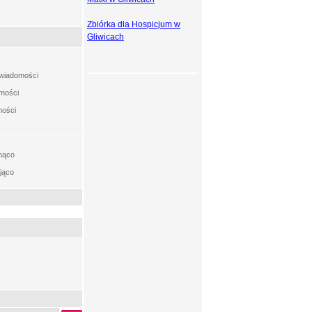
Zbiórka dla Hospicjum w
Gliwicach
t wiadomości
omości
mości
nąco
jąco