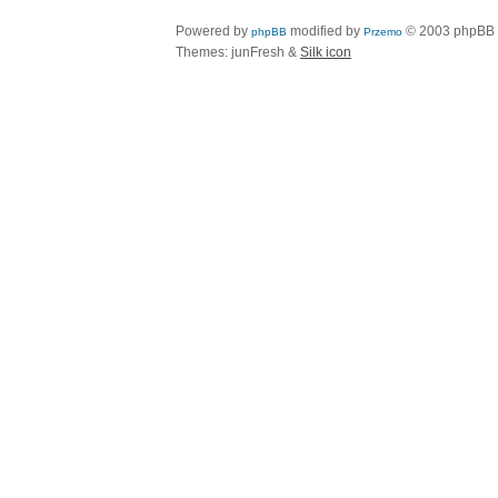
Powered by
modified by
© 2003 phpBB
phpBB
Przemo
Themes: junFresh &
Silk icon