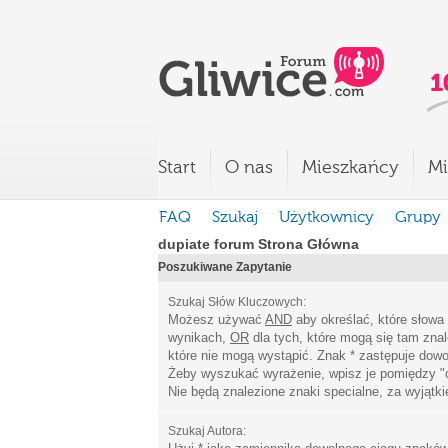
Start
O nas
Mieszkańcy
Mi
FAQ
Szukaj
Użytkownicy
Grupy
dupiate forum Strona Główna
Poszukiwane Zapytanie
Szukaj Słów Kluczowych:
Możesz używać
AND
aby określać, które słowa
wynikach,
OR
dla tych, które mogą się tam zna
które nie mogą wystąpić. Znak * zastępuje dowo
Żeby wyszukać wyrażenie, wpisz je pomiędzy
"
Nie będą znalezione znaki specialne, za wyjątk
Szukaj Autora: