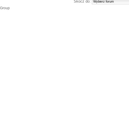
Skocz do:
 Group