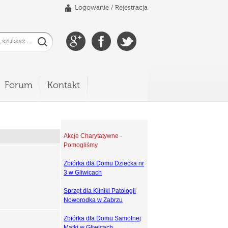
Logowanie
/
Rejestracja
Forum
Kontakt
Akcje Charytatywne -
Pomogliśmy
Zbiórka dla Domu Dziecka nr
3 w Gliwicach
Sprzęt dla Kliniki Patologii
Noworodka w Zabrzu
Zbiórka dla Domu Samotnej
Matki w Gliwicach