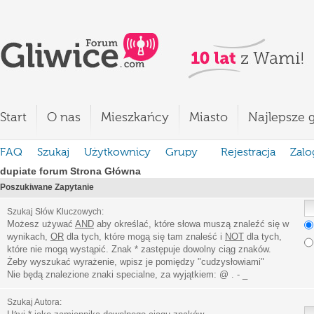
Start
O nas
Mieszkańcy
Miasto
Najlepsze g
FAQ
Szukaj
Użytkownicy
Grupy
Rejestracja
Zalo
dupiate forum Strona Główna
Poszukiwane Zapytanie
Szukaj Słów Kluczowych:
Możesz używać
AND
aby określać, które słowa muszą znaleźć się w
wynikach,
OR
dla tych, które mogą się tam znaleść i
NOT
dla tych,
które nie mogą wystąpić. Znak * zastępuje dowolny ciąg znaków.
Żeby wyszukać wyrażenie, wpisz je pomiędzy
"
cudzysłowiami
"
Nie będą znalezione znaki specialne, za wyjątkiem:
@ . - _
Szukaj Autora: