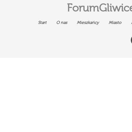
ForumGliwice
Start
O nas
Mieszkańcy
Miasto