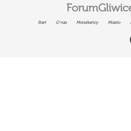
ForumGliwice
Start
O nas
Mieszkańcy
Miasto