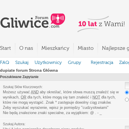
Start
O nas
Mieszkańcy
Miasto
Najlepsze g
FAQ
Szukaj
Użytkownicy
Grupy
Rejestracja
Zalo
dupiate forum Strona Główna
Poszukiwane Zapytanie
Szukaj Słów Kluczowych:
Możesz używać
AND
aby określać, które słowa muszą znaleźć się w
wynikach,
OR
dla tych, które mogą się tam znaleść i
NOT
dla tych,
które nie mogą wystąpić. Znak * zastępuje dowolny ciąg znaków.
Żeby wyszukać wyrażenie, wpisz je pomiędzy
"
cudzysłowiami
"
Nie będą znalezione znaki specialne, za wyjątkiem:
@ . - _
Szukaj Autora: