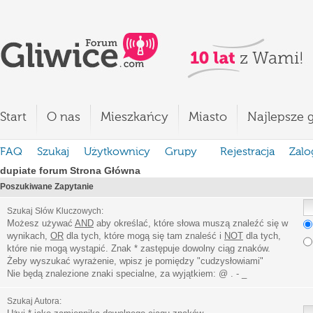
Start
O nas
Mieszkańcy
Miasto
Najlepsze g
FAQ
Szukaj
Użytkownicy
Grupy
Rejestracja
Zalo
dupiate forum Strona Główna
Poszukiwane Zapytanie
Szukaj Słów Kluczowych:
Możesz używać
AND
aby określać, które słowa muszą znaleźć się w
wynikach,
OR
dla tych, które mogą się tam znaleść i
NOT
dla tych,
które nie mogą wystąpić. Znak * zastępuje dowolny ciąg znaków.
Żeby wyszukać wyrażenie, wpisz je pomiędzy
"
cudzysłowiami
"
Nie będą znalezione znaki specialne, za wyjątkiem:
@ . - _
Szukaj Autora: