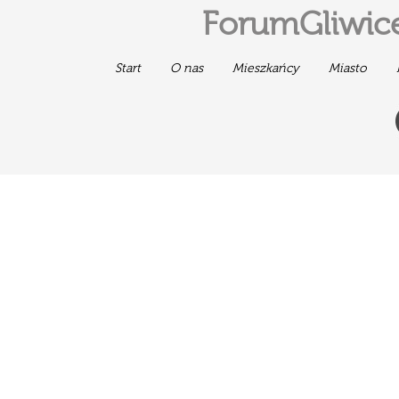
ForumGliwice
Start
O nas
Mieszkańcy
Miasto