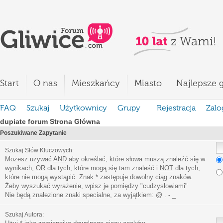
Start
O nas
Mieszkańcy
Miasto
Najlepsze g
FAQ
Szukaj
Użytkownicy
Grupy
Rejestracja
Zalo
dupiate forum Strona Główna
Poszukiwane Zapytanie
Szukaj Słów Kluczowych:
Możesz używać
AND
aby określać, które słowa muszą znaleźć się w
wynikach,
OR
dla tych, które mogą się tam znaleść i
NOT
dla tych,
które nie mogą wystąpić. Znak * zastępuje dowolny ciąg znaków.
Żeby wyszukać wyrażenie, wpisz je pomiędzy
"
cudzysłowiami
"
Nie będą znalezione znaki specialne, za wyjątkiem:
@ . - _
Szukaj Autora: