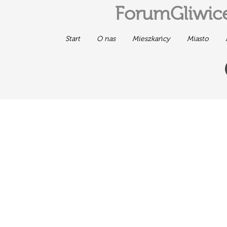
ForumGliwice
Start
O nas
Mieszkańcy
Miasto