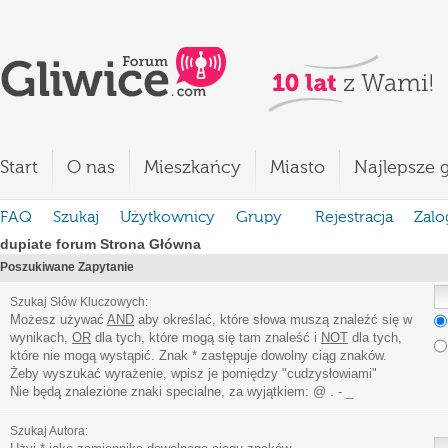
Start
O nas
Mieszkańcy
Miasto
Najlepsze g
FAQ
Szukaj
Użytkownicy
Grupy
Rejestracja
Zalo
dupiate forum Strona Główna
Poszukiwane Zapytanie
Szukaj Słów Kluczowych:
Możesz używać
AND
aby określać, które słowa muszą znaleźć się w
wynikach,
OR
dla tych, które mogą się tam znaleść i
NOT
dla tych,
które nie mogą wystąpić. Znak * zastępuje dowolny ciąg znaków.
Żeby wyszukać wyrażenie, wpisz je pomiędzy
"
cudzysłowiami
"
Nie będą znalezione znaki specialne, za wyjątkiem:
@ . - _
Szukaj Autora: