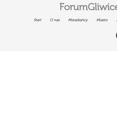
ForumGliwice
Start
O nas
Mieszkańcy
Miasto