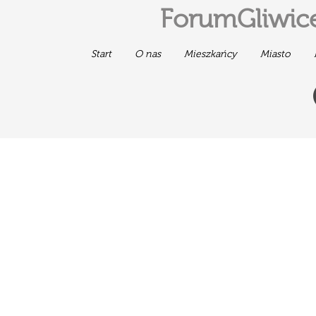
ForumGliwice
Start
O nas
Mieszkańcy
Miasto