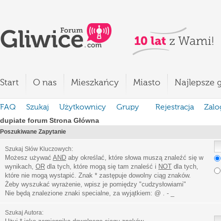
Start
O nas
Mieszkańcy
Miasto
Najlepsze g
FAQ
Szukaj
Użytkownicy
Grupy
Rejestracja
Zalo
dupiate forum Strona Główna
Poszukiwane Zapytanie
Szukaj Słów Kluczowych:
Możesz używać
AND
aby określać, które słowa muszą znaleźć się w
wynikach,
OR
dla tych, które mogą się tam znaleść i
NOT
dla tych,
które nie mogą wystąpić. Znak * zastępuje dowolny ciąg znaków.
Żeby wyszukać wyrażenie, wpisz je pomiędzy
"
cudzysłowiami
"
Nie będą znalezione znaki specialne, za wyjątkiem:
@ . - _
Szukaj Autora: