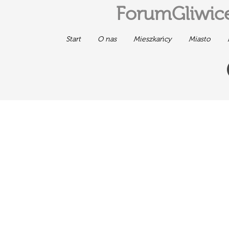
ForumGliwice
Start
O nas
Mieszkańcy
Miasto