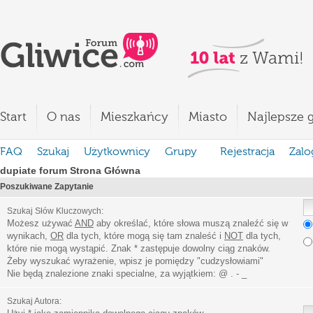
Start
O nas
Mieszkańcy
Miasto
Najlepsze g
FAQ
Szukaj
Użytkownicy
Grupy
Rejestracja
Zalo
dupiate forum Strona Główna
Poszukiwane Zapytanie
Szukaj Słów Kluczowych:
Możesz używać
AND
aby określać, które słowa muszą znaleźć się w
wynikach,
OR
dla tych, które mogą się tam znaleść i
NOT
dla tych,
które nie mogą wystąpić. Znak * zastępuje dowolny ciąg znaków.
Żeby wyszukać wyrażenie, wpisz je pomiędzy
"
cudzysłowiami
"
Nie będą znalezione znaki specialne, za wyjątkiem:
@ . - _
Szukaj Autora: