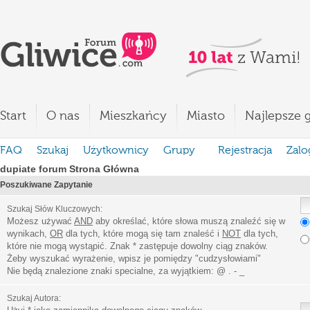
Start
O nas
Mieszkańcy
Miasto
Najlepsze g
FAQ
Szukaj
Użytkownicy
Grupy
Rejestracja
Zalo
dupiate forum Strona Główna
Poszukiwane Zapytanie
Szukaj Słów Kluczowych:
Możesz używać
AND
aby określać, które słowa muszą znaleźć się w
wynikach,
OR
dla tych, które mogą się tam znaleść i
NOT
dla tych,
które nie mogą wystąpić. Znak * zastępuje dowolny ciąg znaków.
Żeby wyszukać wyrażenie, wpisz je pomiędzy
"
cudzysłowiami
"
Nie będą znalezione znaki specialne, za wyjątkiem:
@ . - _
Szukaj Autora: