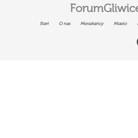
ForumGliwice
Start
O nas
Mieszkańcy
Miasto