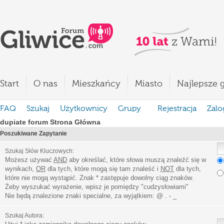
Start
O nas
Mieszkańcy
Miasto
Najlepsze g
FAQ
Szukaj
Użytkownicy
Grupy
Rejestracja
Zalo
dupiate forum Strona Główna
Poszukiwane Zapytanie
Szukaj Słów Kluczowych:
Możesz używać
AND
aby określać, które słowa muszą znaleźć się w
wynikach,
OR
dla tych, które mogą się tam znaleść i
NOT
dla tych,
które nie mogą wystąpić. Znak * zastępuje dowolny ciąg znaków.
Żeby wyszukać wyrażenie, wpisz je pomiędzy
"
cudzysłowiami
"
Nie będą znalezione znaki specialne, za wyjątkiem:
@ . - _
Szukaj Autora: