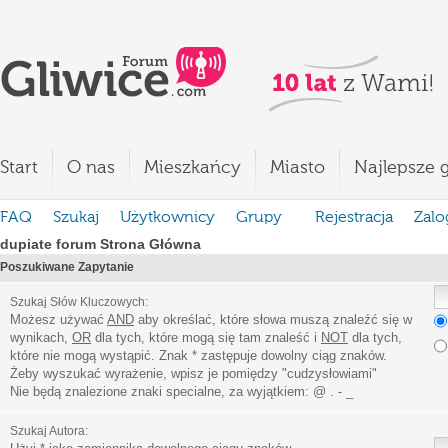
Start
O nas
Mieszkańcy
Miasto
Najlepsze g
FAQ
Szukaj
Użytkownicy
Grupy
Rejestracja
Zalo
dupiate forum Strona Główna
Poszukiwane Zapytanie
Szukaj Słów Kluczowych:
Możesz używać
AND
aby określać, które słowa muszą znaleźć się w
wynikach,
OR
dla tych, które mogą się tam znaleść i
NOT
dla tych,
które nie mogą wystąpić. Znak * zastępuje dowolny ciąg znaków.
Żeby wyszukać wyrażenie, wpisz je pomiędzy
"
cudzysłowiami
"
Nie będą znalezione znaki specialne, za wyjątkiem:
@ . - _
Szukaj Autora: