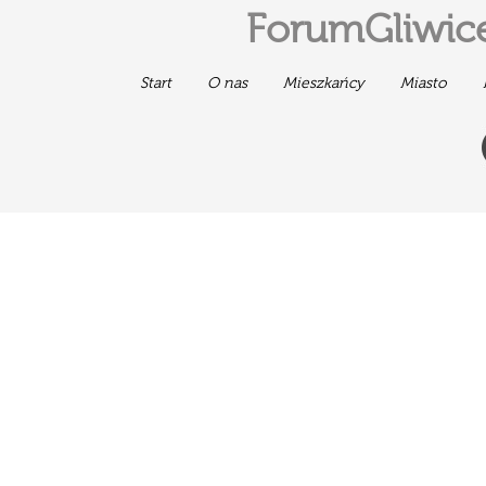
ForumGliwice
Start
O nas
Mieszkańcy
Miasto