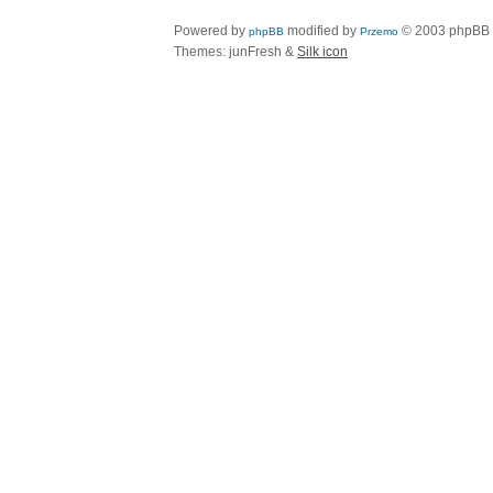
Powered by
modified by
© 2003 phpBB
phpBB
Przemo
Themes: junFresh &
Silk icon