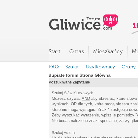
Start
O nas
Mieszkańcy
Mi
FAQ
Szukaj
Użytkownicy
Grupy
dupiate forum Strona Główna
Poszukiwane Zapytanie
Szukaj Słów Kluczowych:
Możesz używać
AND
aby określać, które słowa
wynikach,
OR
dla tych, które mogą się tam zna
które nie mogą wystąpić. Znak * zastępuje dowo
Żeby wyszukać wyrażenie, wpisz je pomiędzy
"
Nie będą znalezione znaki specialne, za wyjątk
Szukaj Autora: