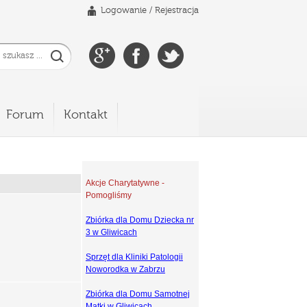
Logowanie
/
Rejestracja
Forum
Kontakt
Akcje Charytatywne -
Pomogliśmy
Zbiórka dla Domu Dziecka nr
3 w Gliwicach
Sprzęt dla Kliniki Patologii
Noworodka w Zabrzu
Zbiórka dla Domu Samotnej
Matki w Gliwicach