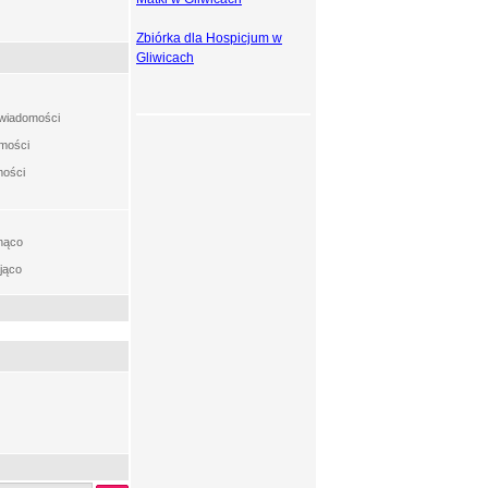
Zbiórka dla Hospicjum w
Gliwicach
t wiadomości
omości
mości
nąco
jąco