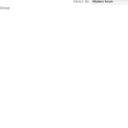
Skocz do:
 Group