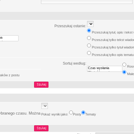
w
Przeszukaj ostanie:
Przeszukaj tytuł, opis i teks
Przeszukaj tylko tekst wiad
Przeszukaj tylko tytuł wiado
Przeszukaj tylko opis tematu
Sortuj według:
Ros
Male
aków z postu
wybranego czasu. Można
Pokaż wyniki jako:
Posty
Tematy