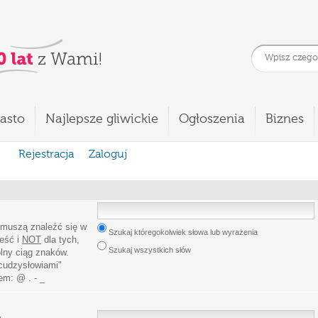
asto
Najlepsze gliwickie
Ogłoszenia
Biznes
Rejestracja
Zaloguj
 muszą znaleźć się w
Szukaj któregokolwiek słowa lub wyrażenia
leść i
NOT
dla tych,
Szukaj wszystkich słów
lny ciąg znaków.
cudzysłowiami
"
iem:
@ . - _