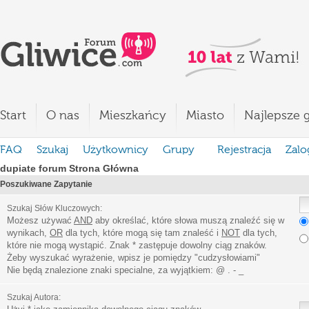
Start
O nas
Mieszkańcy
Miasto
Najlepsze g
FAQ
Szukaj
Użytkownicy
Grupy
Rejestracja
Zalo
dupiate forum Strona Główna
Poszukiwane Zapytanie
Szukaj Słów Kluczowych:
Możesz używać
AND
aby określać, które słowa muszą znaleźć się w
wynikach,
OR
dla tych, które mogą się tam znaleść i
NOT
dla tych,
które nie mogą wystąpić. Znak * zastępuje dowolny ciąg znaków.
Żeby wyszukać wyrażenie, wpisz je pomiędzy
"
cudzysłowiami
"
Nie będą znalezione znaki specialne, za wyjątkiem:
@ . - _
Szukaj Autora: