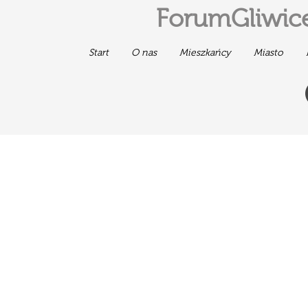
ForumGliwice
Start
O nas
Mieszkańcy
Miasto