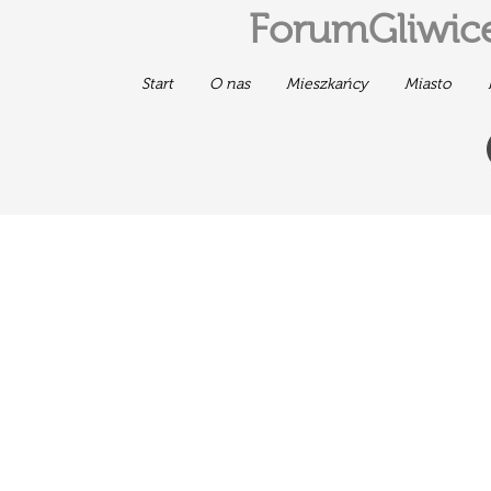
ForumGliwice
Start
O nas
Mieszkańcy
Miasto