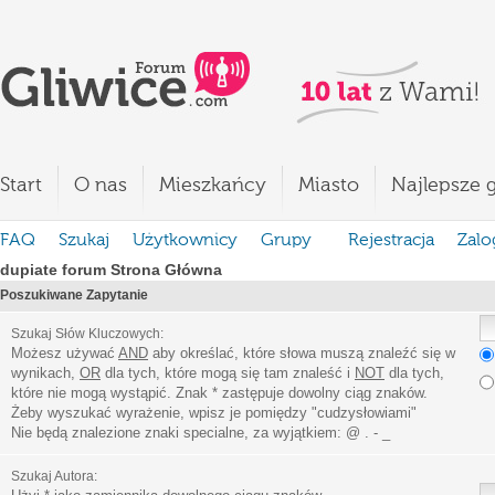
Start
O nas
Mieszkańcy
Miasto
Najlepsze g
FAQ
Szukaj
Użytkownicy
Grupy
Rejestracja
Zalo
dupiate forum Strona Główna
Poszukiwane Zapytanie
Szukaj Słów Kluczowych:
Możesz używać
AND
aby określać, które słowa muszą znaleźć się w
wynikach,
OR
dla tych, które mogą się tam znaleść i
NOT
dla tych,
które nie mogą wystąpić. Znak * zastępuje dowolny ciąg znaków.
Żeby wyszukać wyrażenie, wpisz je pomiędzy
"
cudzysłowiami
"
Nie będą znalezione znaki specialne, za wyjątkiem:
@ . - _
Szukaj Autora: