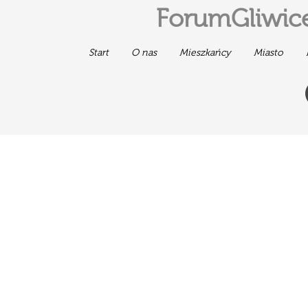
ForumGliwice
Start
O nas
Mieszkańcy
Miasto