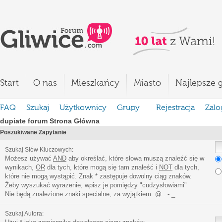
Start
O nas
Mieszkańcy
Miasto
Najlepsze g
FAQ
Szukaj
Użytkownicy
Grupy
Rejestracja
Zalo
dupiate forum Strona Główna
Poszukiwane Zapytanie
Szukaj Słów Kluczowych:
Możesz używać
AND
aby określać, które słowa muszą znaleźć się w
wynikach,
OR
dla tych, które mogą się tam znaleść i
NOT
dla tych,
które nie mogą wystąpić. Znak * zastępuje dowolny ciąg znaków.
Żeby wyszukać wyrażenie, wpisz je pomiędzy
"
cudzysłowiami
"
Nie będą znalezione znaki specialne, za wyjątkiem:
@ . - _
Szukaj Autora: