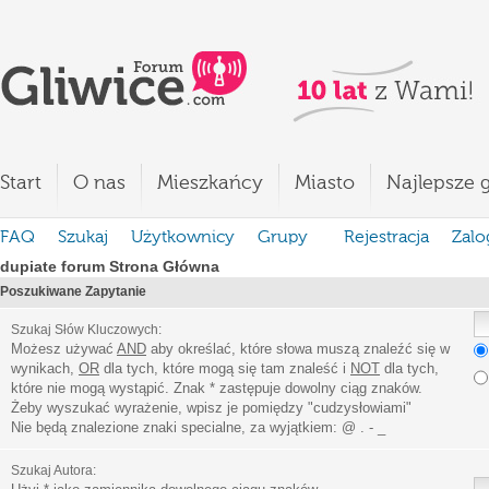
Start
O nas
Mieszkańcy
Miasto
Najlepsze g
FAQ
Szukaj
Użytkownicy
Grupy
Rejestracja
Zalo
dupiate forum Strona Główna
Poszukiwane Zapytanie
Szukaj Słów Kluczowych:
Możesz używać
AND
aby określać, które słowa muszą znaleźć się w
wynikach,
OR
dla tych, które mogą się tam znaleść i
NOT
dla tych,
które nie mogą wystąpić. Znak * zastępuje dowolny ciąg znaków.
Żeby wyszukać wyrażenie, wpisz je pomiędzy
"
cudzysłowiami
"
Nie będą znalezione znaki specialne, za wyjątkiem:
@ . - _
Szukaj Autora: