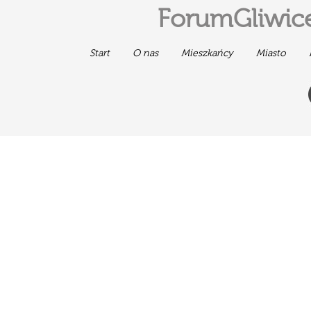
ForumGliwice
Start
O nas
Mieszkańcy
Miasto