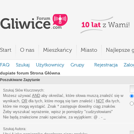
Start
O nas
Mieszkańcy
Miasto
Najlepsze g
FAQ
Szukaj
Użytkownicy
Grupy
Rejestracja
Zalo
dupiate forum Strona Główna
Poszukiwane Zapytanie
Szukaj Słów Kluczowych:
Możesz używać
AND
aby określać, które słowa muszą znaleźć się w
wynikach,
OR
dla tych, które mogą się tam znaleść i
NOT
dla tych,
które nie mogą wystąpić. Znak * zastępuje dowolny ciąg znaków.
Żeby wyszukać wyrażenie, wpisz je pomiędzy
"
cudzysłowiami
"
Nie będą znalezione znaki specialne, za wyjątkiem:
@ . - _
Szukaj Autora: