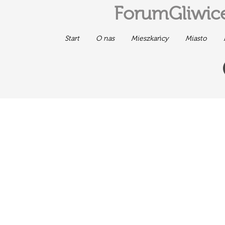
ForumGliwice
Start
O nas
Mieszkańcy
Miasto