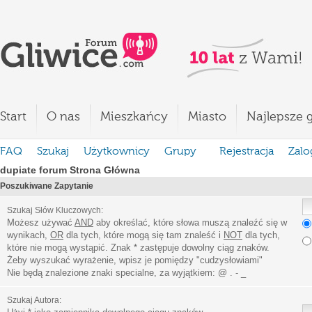
Start
O nas
Mieszkańcy
Miasto
Najlepsze g
FAQ
Szukaj
Użytkownicy
Grupy
Rejestracja
Zalo
dupiate forum Strona Główna
Poszukiwane Zapytanie
Szukaj Słów Kluczowych:
Możesz używać
AND
aby określać, które słowa muszą znaleźć się w
wynikach,
OR
dla tych, które mogą się tam znaleść i
NOT
dla tych,
które nie mogą wystąpić. Znak * zastępuje dowolny ciąg znaków.
Żeby wyszukać wyrażenie, wpisz je pomiędzy
"
cudzysłowiami
"
Nie będą znalezione znaki specialne, za wyjątkiem:
@ . - _
Szukaj Autora: