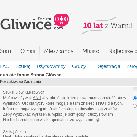
Start
O nas
Mieszkańcy
Miasto
Najlepsze g
FAQ
Szukaj
Użytkownicy
Grupy
Rejestracja
Zalo
dupiate forum Strona Główna
Poszukiwane Zapytanie
Szukaj Słów Kluczowych:
Możesz używać
AND
aby określać, które słowa muszą znaleźć się w
wynikach,
OR
dla tych, które mogą się tam znaleść i
NOT
dla tych,
które nie mogą wystąpić. Znak * zastępuje dowolny ciąg znaków.
Żeby wyszukać wyrażenie, wpisz je pomiędzy
"
cudzysłowiami
"
Nie będą znalezione znaki specialne, za wyjątkiem:
@ . - _
Szukaj Autora: