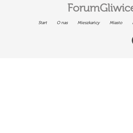
ForumGliwice
Start
O nas
Mieszkańcy
Miasto