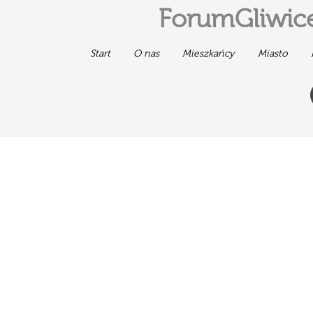
ForumGliwice
Start
O nas
Mieszkańcy
Miasto