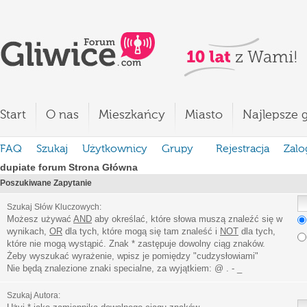
Start
O nas
Mieszkańcy
Miasto
Najlepsze g
FAQ
Szukaj
Użytkownicy
Grupy
Rejestracja
Zalo
dupiate forum Strona Główna
Poszukiwane Zapytanie
Szukaj Słów Kluczowych:
Możesz używać
AND
aby określać, które słowa muszą znaleźć się w
wynikach,
OR
dla tych, które mogą się tam znaleść i
NOT
dla tych,
które nie mogą wystąpić. Znak * zastępuje dowolny ciąg znaków.
Żeby wyszukać wyrażenie, wpisz je pomiędzy
"
cudzysłowiami
"
Nie będą znalezione znaki specialne, za wyjątkiem:
@ . - _
Szukaj Autora: