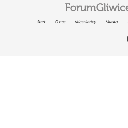
ForumGliwice
Start
O nas
Mieszkańcy
Miasto