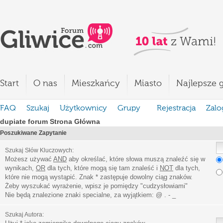
Start
O nas
Mieszkańcy
Miasto
Najlepsze g
FAQ
Szukaj
Użytkownicy
Grupy
Rejestracja
Zalo
dupiate forum Strona Główna
Poszukiwane Zapytanie
Szukaj Słów Kluczowych:
Możesz używać
AND
aby określać, które słowa muszą znaleźć się w
wynikach,
OR
dla tych, które mogą się tam znaleść i
NOT
dla tych,
które nie mogą wystąpić. Znak * zastępuje dowolny ciąg znaków.
Żeby wyszukać wyrażenie, wpisz je pomiędzy
"
cudzysłowiami
"
Nie będą znalezione znaki specialne, za wyjątkiem:
@ . - _
Szukaj Autora: