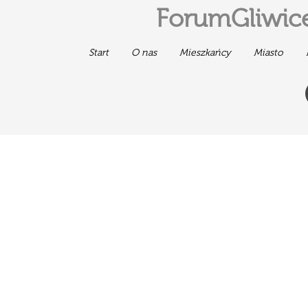
ForumGliwice
Start
O nas
Mieszkańcy
Miasto