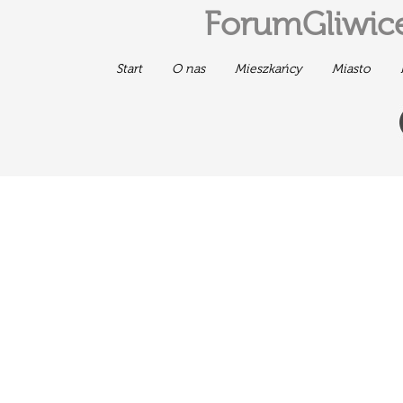
ForumGliwice
Start
O nas
Mieszkańcy
Miasto