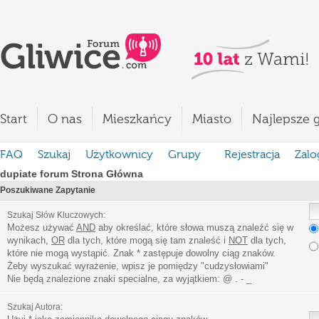
Start
O nas
Mieszkańcy
Miasto
Najlepsze g
FAQ
Szukaj
Użytkownicy
Grupy
Rejestracja
Zalo
dupiate forum Strona Główna
Poszukiwane Zapytanie
Szukaj Słów Kluczowych:
Możesz używać
AND
aby określać, które słowa muszą znaleźć się w
wynikach,
OR
dla tych, które mogą się tam znaleść i
NOT
dla tych,
które nie mogą wystąpić. Znak * zastępuje dowolny ciąg znaków.
Żeby wyszukać wyrażenie, wpisz je pomiędzy
"
cudzysłowiami
"
Nie będą znalezione znaki specialne, za wyjątkiem:
@ . - _
Szukaj Autora: