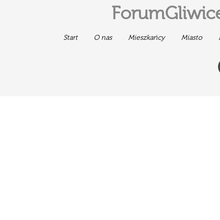
ForumGliwice
Start
O nas
Mieszkańcy
Miasto