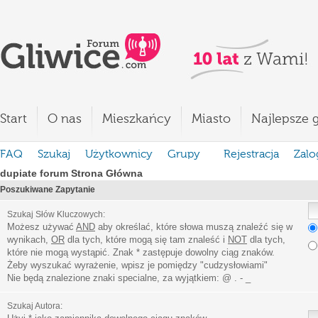
Start
O nas
Mieszkańcy
Miasto
Najlepsze g
FAQ
Szukaj
Użytkownicy
Grupy
Rejestracja
Zalo
dupiate forum Strona Główna
Poszukiwane Zapytanie
Szukaj Słów Kluczowych:
Możesz używać
AND
aby określać, które słowa muszą znaleźć się w
wynikach,
OR
dla tych, które mogą się tam znaleść i
NOT
dla tych,
które nie mogą wystąpić. Znak * zastępuje dowolny ciąg znaków.
Żeby wyszukać wyrażenie, wpisz je pomiędzy
"
cudzysłowiami
"
Nie będą znalezione znaki specialne, za wyjątkiem:
@ . - _
Szukaj Autora: