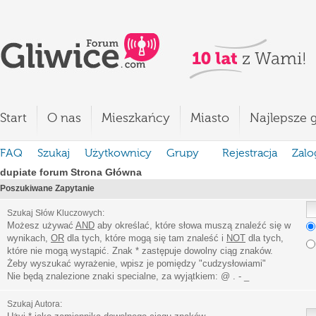
Start
O nas
Mieszkańcy
Miasto
Najlepsze g
FAQ
Szukaj
Użytkownicy
Grupy
Rejestracja
Zalo
dupiate forum Strona Główna
Poszukiwane Zapytanie
Szukaj Słów Kluczowych:
Możesz używać
AND
aby określać, które słowa muszą znaleźć się w
wynikach,
OR
dla tych, które mogą się tam znaleść i
NOT
dla tych,
które nie mogą wystąpić. Znak * zastępuje dowolny ciąg znaków.
Żeby wyszukać wyrażenie, wpisz je pomiędzy
"
cudzysłowiami
"
Nie będą znalezione znaki specialne, za wyjątkiem:
@ . - _
Szukaj Autora: