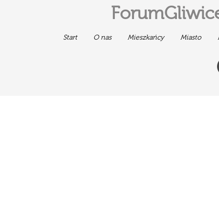
ForumGliwice
Start
O nas
Mieszkańcy
Miasto