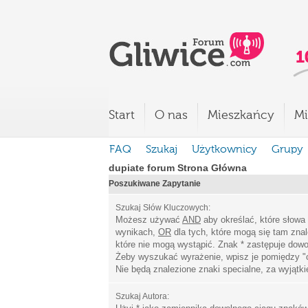
Start
O nas
Mieszkańcy
Mi
FAQ
Szukaj
Użytkownicy
Grupy
dupiate forum Strona Główna
Poszukiwane Zapytanie
Szukaj Słów Kluczowych:
Możesz używać
AND
aby określać, które słowa
wynikach,
OR
dla tych, które mogą się tam zna
które nie mogą wystąpić. Znak * zastępuje dowo
Żeby wyszukać wyrażenie, wpisz je pomiędzy
"
Nie będą znalezione znaki specialne, za wyjątk
Szukaj Autora: