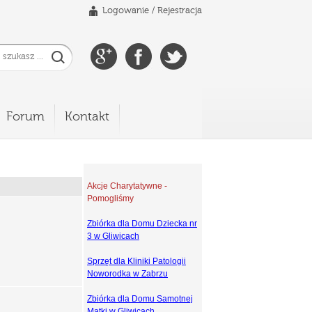
Logowanie
/
Rejestracja
Forum
Kontakt
Akcje Charytatywne -
Pomogliśmy
Zbiórka dla Domu Dziecka nr
3 w Gliwicach
Sprzęt dla Kliniki Patologii
Noworodka w Zabrzu
Zbiórka dla Domu Samotnej
Matki w Gliwicach