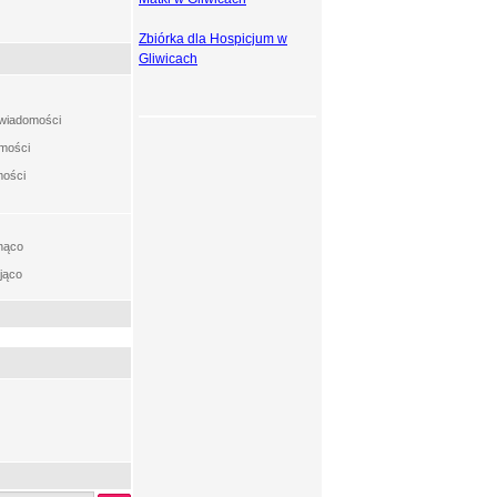
Zbiórka dla Hospicjum w
Gliwicach
t wiadomości
omości
mości
nąco
jąco