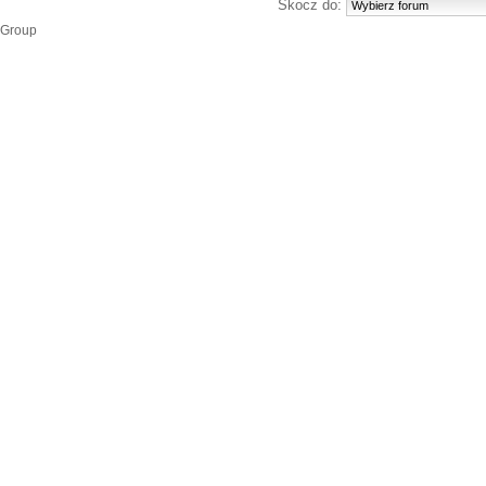
Skocz do:
 Group