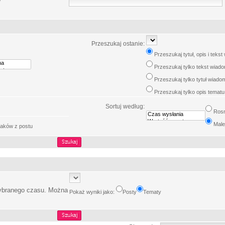
w
Przeszukaj ostanie:
Przeszukaj tytuł, opis i teks
Przeszukaj tylko tekst wiad
Przeszukaj tylko tytuł wiado
Przeszukaj tylko opis tematu
Sortuj według:
Ros
Male
aków z postu
wybranego czasu. Można
Pokaż wyniki jako:
Posty
Tematy