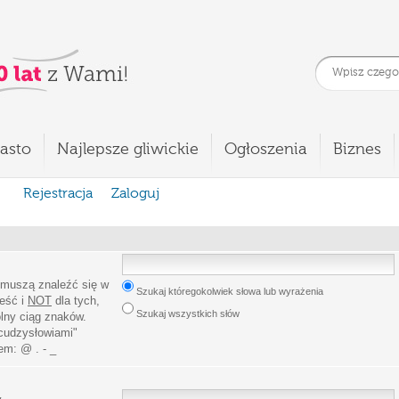
asto
Najlepsze gliwickie
Ogłoszenia
Biznes
Rejestracja
Zaloguj
 muszą znaleźć się w
Szukaj któregokolwiek słowa lub wyrażenia
leść i
NOT
dla tych,
Szukaj wszystkich słów
lny ciąg znaków.
cudzysłowiami
"
iem:
@ . - _