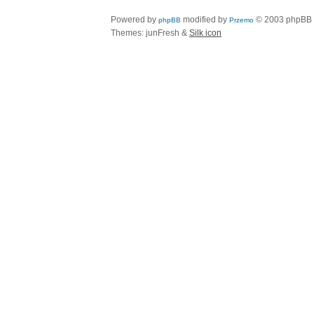
Powered by
modified by
© 2003 phpBB
phpBB
Przemo
Themes: junFresh &
Silk icon