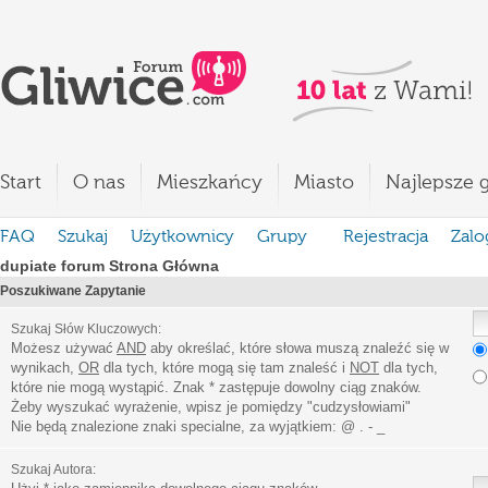
Start
O nas
Mieszkańcy
Miasto
Najlepsze g
FAQ
Szukaj
Użytkownicy
Grupy
Rejestracja
Zalo
dupiate forum Strona Główna
Poszukiwane Zapytanie
Szukaj Słów Kluczowych:
Możesz używać
AND
aby określać, które słowa muszą znaleźć się w
wynikach,
OR
dla tych, które mogą się tam znaleść i
NOT
dla tych,
które nie mogą wystąpić. Znak * zastępuje dowolny ciąg znaków.
Żeby wyszukać wyrażenie, wpisz je pomiędzy
"
cudzysłowiami
"
Nie będą znalezione znaki specialne, za wyjątkiem:
@ . - _
Szukaj Autora: