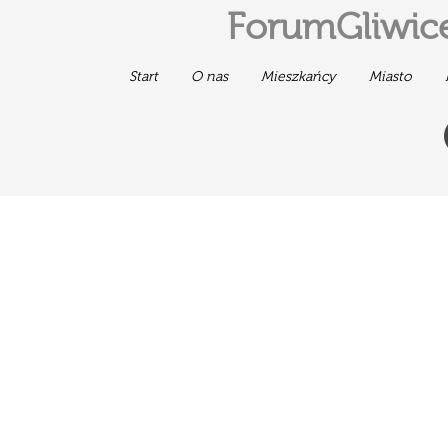
ForumGliwice
Start
O nas
Mieszkańcy
Miasto