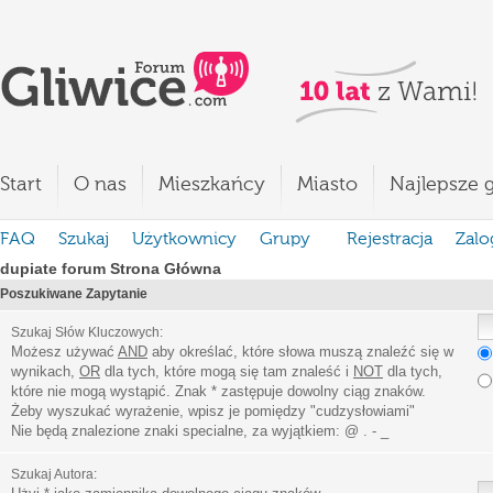
Start
O nas
Mieszkańcy
Miasto
Najlepsze g
FAQ
Szukaj
Użytkownicy
Grupy
Rejestracja
Zalo
dupiate forum Strona Główna
Poszukiwane Zapytanie
Szukaj Słów Kluczowych:
Możesz używać
AND
aby określać, które słowa muszą znaleźć się w
wynikach,
OR
dla tych, które mogą się tam znaleść i
NOT
dla tych,
które nie mogą wystąpić. Znak * zastępuje dowolny ciąg znaków.
Żeby wyszukać wyrażenie, wpisz je pomiędzy
"
cudzysłowiami
"
Nie będą znalezione znaki specialne, za wyjątkiem:
@ . - _
Szukaj Autora: