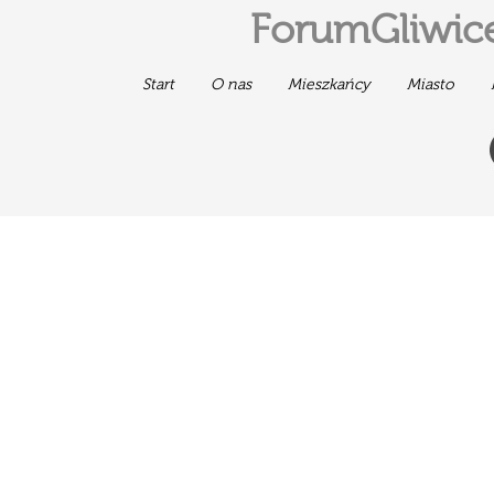
ForumGliwice
Start
O nas
Mieszkańcy
Miasto