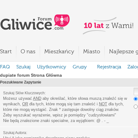
Start
O nas
Mieszkańcy
Miasto
Najlepsze g
FAQ
Szukaj
Użytkownicy
Grupy
Rejestracja
Zalo
dupiate forum Strona Główna
Poszukiwane Zapytanie
Szukaj Słów Kluczowych:
Możesz używać
AND
aby określać, które słowa muszą znaleźć się w
wynikach,
OR
dla tych, które mogą się tam znaleść i
NOT
dla tych,
które nie mogą wystąpić. Znak * zastępuje dowolny ciąg znaków.
Żeby wyszukać wyrażenie, wpisz je pomiędzy
"
cudzysłowiami
"
Nie będą znalezione znaki specialne, za wyjątkiem:
@ . - _
Szukaj Autora: