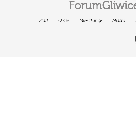
ForumGliwice
Start
O nas
Mieszkańcy
Miasto